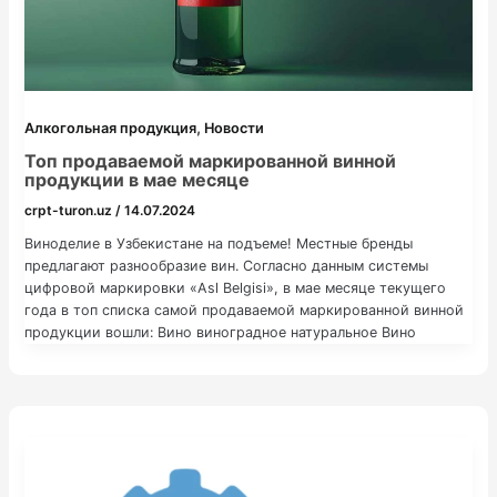
,
Алкогольная продукция
Новости
Топ продаваемой маркированной винной
продукции в мае месяце
crpt-turon.uz
/
14.07.2024
Виноделие в Узбекистане на подъеме! Местные бренды
предлагают разнообразие вин. Согласно данным системы
цифровой маркировки «Asl Belgisi», в мае месяце текущего
года в топ списка самой продаваемой маркированной винной
продукции вошли: Вино виноградное натуральное Вино
специальное белое крепкое Вино портвейн Вино виноградное
натуральное красное десертное Вино игристое полусладкое В
чем преимущество системы маркировки: -защищает рынок […]