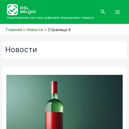
Перейти
Main
к
Поиск
Men
содержимому
Национальная система цифровой маркировки товаров
Главная
Новости
Страница 6
Новости