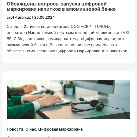
Обсуждены вопросы запуска цифровой
маркировки напитков в алюминиевой банке
crpt-turon.uz
/
25.06.2024
Сегодня 25 июня по инициативе OOO «CRPT TURON»,
оператора Национальной системы цифровой маркировки «ASL
BELGISI», состоялся семинар на тему: «Цифровая маркировка
алюминиевой банки». Данное мероприятие приурочено к
обязательному введению цифровой маркировки для напитков
в алюминиевых банках, которое вступает в силу с 1 августа
2024 года. Семинар был посвящен рассмотрению технологий и
решений, связанных с цифровой
,
,
Новости
О нас
Цифровая маркировка