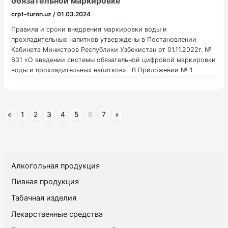
обязательной маркировке
crpt-turon.uz
/
01.03.2024
Правила и сроки внедрения маркировки воды и
прохладительных напитков утверждены в Постановлении
Кабинета Министров Республики Узбекистан от 01.11.2022г. №
631 «О введении системы обязательной цифровой маркировки
воды и прохладительных напитков». В Приложении № 1
приведен Перечень идентификационных кодов воды и
прохладительных напитков, подлежащих цифровой
маркировке: Наименование товара Код ТН ВЭД
Идентификационный код продукта Первая группа Соки
«
1
2
3
4
5
6
7
»
фруктовые
Алкогольная продукция
Пивная продукция
Табачная изделия
Лекарственные средства