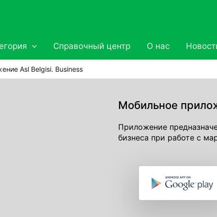
егория
Справочный центр
О нас
Новост
ие Asl Belgisi. Business
Мобильное прилож
Приложение предназначе
бизнеса при работе с м