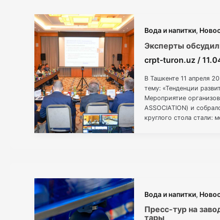
Вода и напитки
,
Ново
Эксперты обсудил
crpt-turon.uz
/
11.0
В Ташкенте 11 апреля 2
тему: «Тенденции разви
Мероприятие организов
ASSOCIATION) и собрал
круглого стола стали: 
секретарь Ассоциации 
Вода и напитки
,
Ново
Пресс-тур на зав
тары