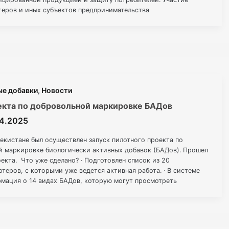
теров и иных субъектов предпринимательства
услуга по предоставлению и прослеживаемости кодов
категории товаров в период добровольной маркировки
ые добавки
,
Новости
екта по добровольной маркировке БАДов
04.2025
бекистане был осуществлен запуск пилотного проекта по
 маркировке биологически активных добавок (БАДов). Прошел
оекта. Что уже сделано? · Подготовлен список из 20
теров, с которыми уже ведется активная работа. · В системе
рмация о 14 видах БАДов, которую могут просмотреть
астники.