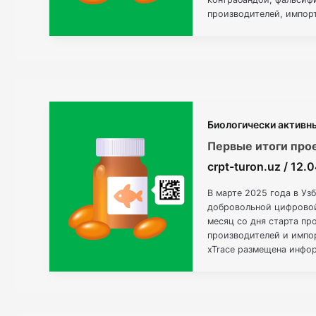
производителей, импор
будетдобровольным, а 
маркировкидля данной 
Биологически активн
Первые итоги про
crpt-turon.uz
/
12.
В марте 2025 года в Уз
добровольной цифровой
месяц со дня старта пр
производителей и импор
xTrace размещена инфо
зарегистрированные уч