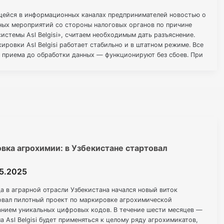
щейся в информационных каналах предпринимателей новостью о
ных мероприятий со стороны налоговых органов по причине
истемы Asl Belgisi», считаем необходимым дать разъяснение.
ровки Asl Belgisi работает стабильно и в штатном режиме. Все
 приема до обработки данных — функционируют без сбоев. При
вка агрохимии: в Узбекистане стартовал
05.2025
да в аграрной отрасли Узбекистана начался новый виток
вал пилотный проект по маркировке агрохимической
анием уникальных цифровых кодов. В течение шести месяцев —
а Asl Belgisi будет применяться к целому ряду агрохимикатов,