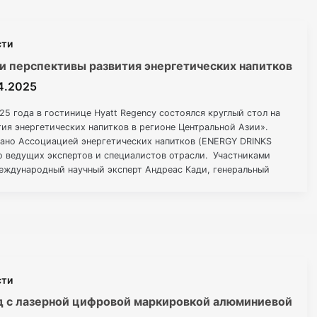
сти
и перспективы развития энергетических напитков
4.2025
025 года в гостинице Hyatt Regency состоялся круглый стол на
тия энергетических напитков в регионе Центральной Азии».
ано Ассоциацией энергетических напитков (ENERGY DRINKS
о ведущих экспертов и специалистов отрасли. Участниками
международный научный эксперт Андреас Кади, генеральный
энергетических напитков Европы, профессор Роман
сти
од с лазерной цифровой маркировкой алюминиевой