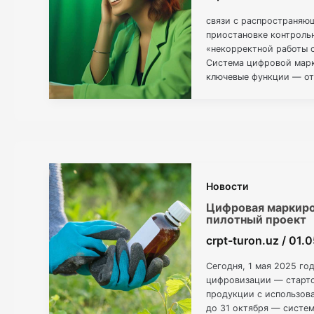
связи с распространяю
приостановке контроль
«некорректной работы с
Система цифровой марки
ключевые функции — от
этом в отдельных […]
Новости
Цифровая маркиро
пилотный проект
crpt-turon.uz
/
01.
Сегодня, 1 мая 2025 го
цифровизации — старто
продукции с использов
до 31 октября — систем