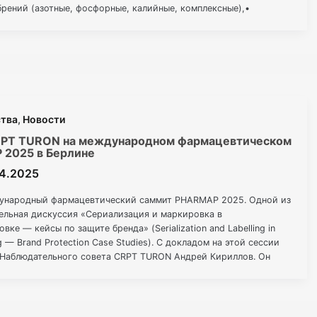
брений (азотные, фосфорные, калийные, комплексные),•
лбромид,•
ства
,
Новости
RPT TURON на международном фармацевтическом
2025 в Берлине
04.2025
дународный фармацевтический саммит PHARMAP 2025. Одной из
нельная дискуссия «Сериализация и маркировка в
ке — кейсы по защите бренда» (Serialization and Labelling in
g — Brand Protection Case Studies). С докладом на этой сессии
 Наблюдательного совета CRPT TURON Андрей Кириллов. Он
овая система