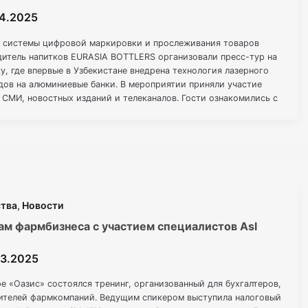
04.2025
 системы цифровой маркировки и прослеживания товаров
итель напитков EURASIA BOTTLERS организовали пресс-тур на
, где впервые в Узбекистане внедрена технология лазерного
дов на алюминиевые банки. В мероприятии приняли участие
СМИ, новостных изданий и телеканалов. Гости ознакомились с
ессом и вживую увидели, как работает уникальная
ства
,
Новости
ам фармбизнеса с участием специалистов Asl
03.2025
ре «Оазис» состоялся тренинг, организованный для бухгалтеров,
ителей фармкомпаний. Ведущим спикером выступила налоговый