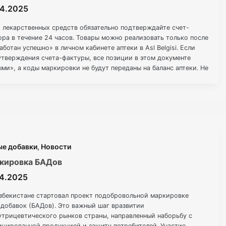
04.2025
 лекарственных средств обязательно подтверждайте счет-
ра в течение 24 часов. Товары можно реализовать только после
ботан успешно» в личном кабинете аптеки в Asl Belgisi. Если
утверждения счета-фактуры, все позиции в этом документе
ми», а коды маркировки не будут переданы на баланс аптеки. Не
ие
ые добавки
,
Новости
кировка БАДов
04.2025
Узбекистане стартовал проект подобровольной маркировке
 добавок (БАДов). Это важный шаг вразвитии
утрицевтического рынков страны, направленный наборьбу с
ицированной продукцией и защиту потребителей. Участие