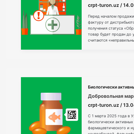
crpt-turon.uz
/
14.
Перед началом продажи
фактуру от дистрибьюто
получения статуса «Обра
товар будет продан до 
считаются «неправильны
забывайте: несоблюден
Биологически активн
Добровольная мар
crpt-turon.uz
/
13.
С 1 марта 2025 года в 
биологически активных
фармацевтического и н
контрабандой, фальсиф