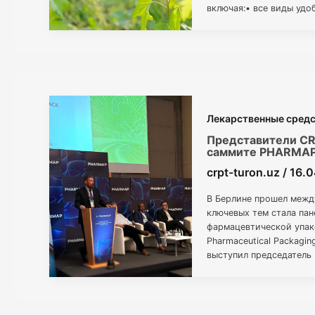
включая:• все виды удо
микроудобрения и мети
Лекарственные сред
Представители C
саммите PHARMAP 
crpt-turon.uz
/
16.
В Берлине прошел меж
ключевых тем стала па
фармацевтической упаков
Pharmaceutical Packagin
выступил председатель
представил тему «Цифр