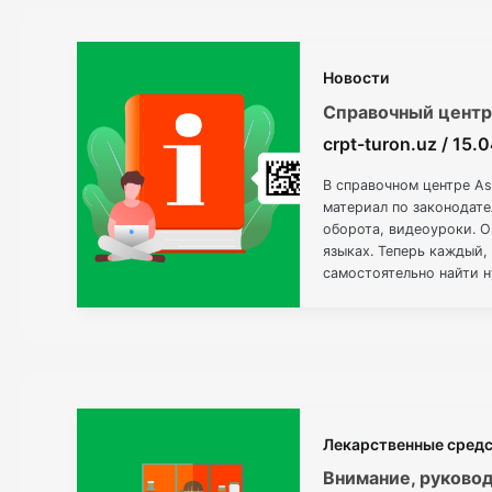
Новости
Справочный цент
crpt-turon.uz
/
15.
В справочном центре As
материал по законодате
оборота, видеоуроки. О
языках. Теперь каждый
самостоятельно найти 
материал, а если после
Лекарственные сред
Внимание, руковод