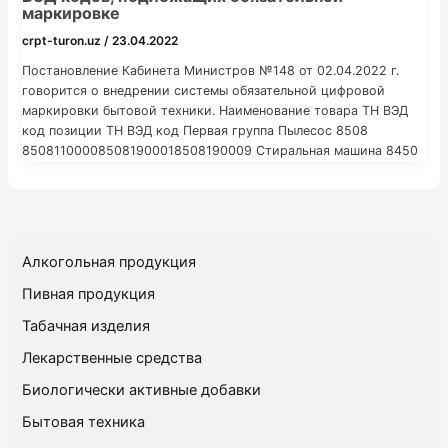
маркировке
crpt-turon.uz
/
23.04.2022
Постановление Кабинета Министров №148 от 02.04.2022 г.
говорится о внедрении системы обязательной цифровой
маркировки бытовой техники. Наименование товара ТН ВЭД
код позиции ТН ВЭД код Первая группа Пылесос 8508
850811000085081900018508190009 Стиральная машина 8450
84501111008450111900845011900084501200008450190000845
0200000 Холодильники, морозильники 8418
841810200184181020098418108001841810800984182110008418
21510084182159008418219100841821990084182900008418302
001841830800184184020018418408001 Телевизор и монитор
Алкогольная продукция
8528
852849100085284980028528498008852859100085285990008
Пивная продукция
528722001852872200985287230018528723002852872300385
Табачная изделия
2872300985287240008528726000 Вторая группа Бытовая
газовая плита 7321 73211110007321119000 Кухонный дымоход
Лекарственные средства
8414 8414600000 Духовка
Биологически активные добавки
Бытовая техника