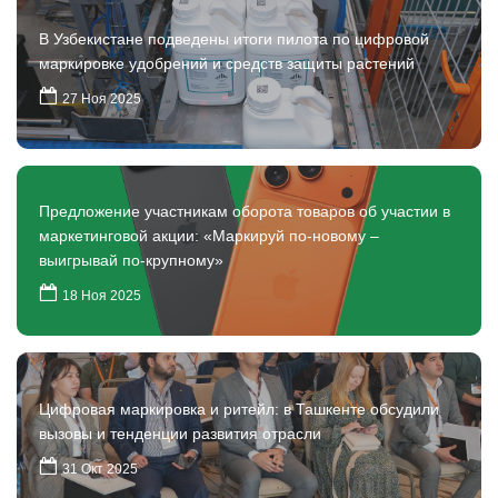
В Узбекистане подведены итоги пилота по цифровой
маркировке удобрений и средств защиты растений
27 Ноя 2025
Предложение участникам оборота товаров об участии в
маркетинговой акции: «Маркируй по-новому –
выигрывай по-крупному»
18 Ноя 2025
Цифровая маркировка и ритейл: в Ташкенте обсудили
вызовы и тенденции развития отрасли
31 Окт 2025