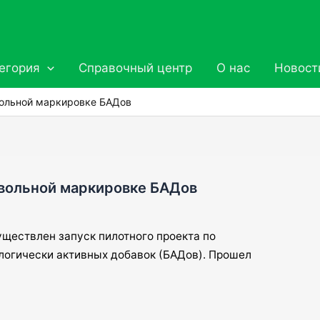
егория
Справочный центр
О нас
Новост
вольной маркировке БАДов
овольной маркировке БАДов
уществлен запуск пилотного проекта по
логически активных добавок (БАДов). Прошел