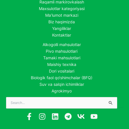
Raqamli markirovkalash
Maxsulotlar kategoriyasi
Ma’lumot markazi
Biz haqimizda
Yangiliklar
Kontaktlar
Alkogolli mahsulotlar
Pivo mahsulotlari
Tamaki mahsulotlari
Maishiy texnika
Dori vositalari
Biologik faol qo‘shimchalar (BFQ)
Suv va salqin ichimliklar
Agrokimyo
Search
for: