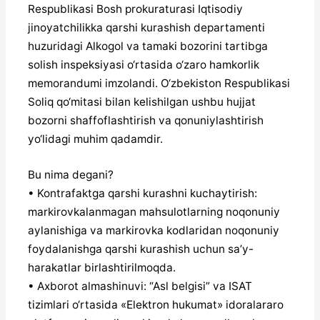
Respublikasi Bosh prokuraturasi Iqtisodiy
jinoyatchilikka qarshi kurashish departamenti
huzuridagi Alkogol va tamaki bozorini tartibga
solish inspeksiyasi o‘rtasida o‘zaro hamkorlik
memorandumi imzolandi. O‘zbekiston Respublikasi
Soliq qo‘mitasi bilan kelishilgan ushbu hujjat
bozorni shaffoflashtirish va qonuniylashtirish
yo‘lidagi muhim qadamdir.
Bu nima degani?
• Kontrafaktga qarshi kurashni kuchaytirish:
markirovkalanmagan mahsulotlarning noqonuniy
aylanishiga va markirovka kodlaridan noqonuniy
foydalanishga qarshi kurashish uchun sa’y-
harakatlar birlashtirilmoqda.
• Axborot almashinuvi: “Asl belgisi” va ISAT
tizimlari o‘rtasida «Elektron hukumat» idoralararo