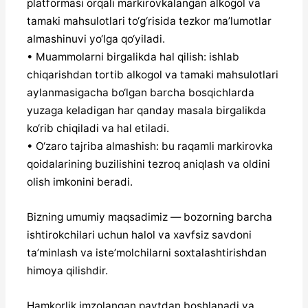
platformasi orqali markirovkalangan alkogol va
tamaki mahsulotlari to‘g‘risida tezkor ma’lumotlar
almashinuvi yo‘lga qo‘yiladi.
• Muammolarni birgalikda hal qilish: ishlab
chiqarishdan tortib alkogol va tamaki mahsulotlari
aylanmasigacha bo‘lgan barcha bosqichlarda
yuzaga keladigan har qanday masala birgalikda
ko‘rib chiqiladi va hal etiladi.
• O‘zaro tajriba almashish: bu raqamli markirovka
qoidalarining buzilishini tezroq aniqlash va oldini
olish imkonini beradi.
Bizning umumiy maqsadimiz — bozorning barcha
ishtirokchilari uchun halol va xavfsiz savdoni
ta’minlash va iste’molchilarni soxtalashtirishdan
himoya qilishdir.
Hamkorlik imzolangan paytdan boshlanadi va