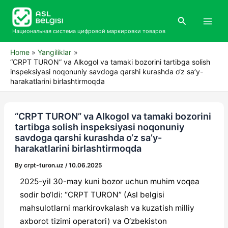
Skip
Main
to
Search
Men
content
Национальная система цифровой маркировки товаров
Home
Yangiliklar
“CRPT TURON” va Alkogol va tamaki bozorini tartibga solish
inspeksiyasi noqonuniy savdoga qarshi kurashda o‘z sa’y-
harakatlarini birlashtirmoqda
“CRPT TURON” va Alkogol va tamaki bozorini
tartibga solish inspeksiyasi noqonuniy
savdoga qarshi kurashda o‘z sa’y-
harakatlarini birlashtirmoqda
By
crpt-turon.uz
/
10.06.2025
2025-yil 30-may kuni bozor uchun muhim voqea
sodir bo‘ldi: “CRPT TURON” (Asl belgisi
mahsulotlarni markirovkalash va kuzatish milliy
axborot tizimi operatori) va O‘zbekiston