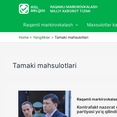
Skip
RAQAMLI MARKIROVKALASH
to
MILLIY AXBOROT TIZIMI
content
Raqamli markirovkalash
Maxsulotlar ka
Home
Yangiliklar
Tamaki mahsulotlari
Tamaki mahsulotlari
Raqamli markirovkala
Kontrafakt nazorat 
partiyasi yo‘q qilindi