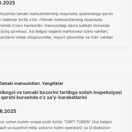
0.2025
viloyatida tamaki mahsulotlarining noqonuniy aylanmasiga qarshi
 tadbirlar bo‘lib o‘tdi. «Tamaki mahsulotlarining noqonuniy
hishda o‘zaro hamkorlik» mavzusidagi davra suhbati doirasida
Soliq qo‘mitasi, Asl Belgisi raqamli markirovka tizimi vakillari,
tlarini ishlab chiqaruvchilar, import qiluvchilar va OAV vakillari
aki mahsulotlarining bozorga kirib kelishini […]
Tamaki mahsulotlari
,
Yangiliklar
ogol va tamaki bozorini tartibga solish inspeksiyasi
arshi kurashda o‘z sa’y-harakatlarini
06.2025
or uchun muhim voqea sodir bo‘ldi: “CRPT TURON” (Asl belgisi
ash va kuzatish milliy axborot tizimi operatori) va O‘zbekiston