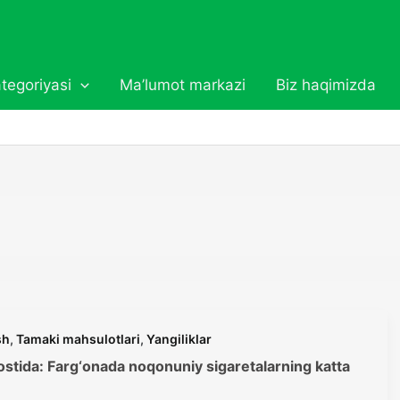
tegoriyasi
Ma’lumot markazi
Biz haqimizda
sh
,
Tamaki mahsulotlari
,
Yangiliklar
ostida: Farg‘onada noqonuniy sigaretalarning katta