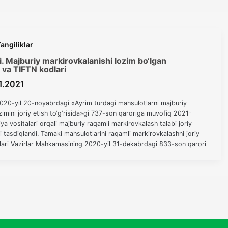
angiliklar
. Majburiy markirovkalanishi lozim bo‘lgan
 va TIFTN kodlari
1.2021
020-yil 20-noyabrdagi «Ayrim turdagi mahsulotlarni majburiy
zimini joriy etish to‘g‘risida»gi 737-son qaroriga muvofiq 2021-
iya vositalari orqali majburiy raqamli markirovkalash talabi joriy
ti tasdiqlandi. Tamaki mahsulotlarini raqamli markirovkalashni joriy
tlari Vazirlar Mahkamasining 2020-yil 31-dekabrdagi 833-son qarori
 turdagi mahsulotlarni majburiy raqamli markirovkalash tizimini