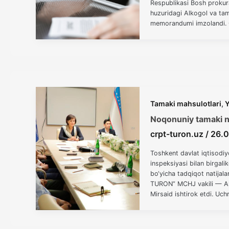
Respublikasi Bosh prokura
huzuridagi Alkogol va tam
memorandumi imzolandi. O‘
hujjat bozorni shaffoflash
Tamaki mahsulotlari
,
Y
Noqonuniy tamaki na
crpt-turon.uz
/
26.
Toshkent davlat iqtisodiy
inspeksiyasi bilan birgal
bo‘yicha tadqiqot natijal
TURON” MCHJ vakili — Ak
Mirsaid ishtirok etdi. Uc
hamkorlikni yo‘lga qo‘yish