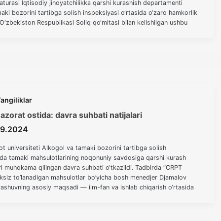
turasi Iqtisodiy jinoyatchilikka qarshi kurashish departamenti
aki bozorini tartibga solish inspeksiyasi o‘rtasida o‘zaro hamkorlik
zbekiston Respublikasi Soliq qo‘mitasi bilan kelishilgan ushbu
tirish va
angiliklar
zorat ostida: davra suhbati natijalari
09.2024
ot universiteti Alkogol va tamaki bozorini tartibga solish
ikda tamaki mahsulotlarining noqonuniy savdosiga qarshi kurash
ari muhokama qilingan davra suhbati o‘tkazildi. Tadbirda “CRPT
siz to’lanadigan mahsulotlar bo’yicha bosh menedjer Djamalov
hrashuvning asosiy maqsadi — ilm-fan va ishlab chiqarish o‘rtasida
,