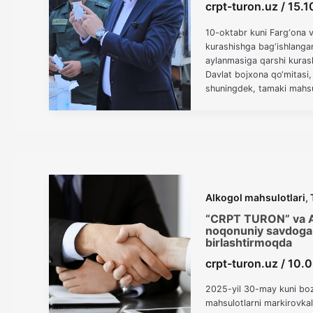
crpt-turon.uz
/
15.1
10-oktabr kuni Farg‘ona 
kurashishga bag‘ishlangan
aylanmasiga qarshi kuras
Davlat bojxona qo‘mitasi, 
shuningdek, tamaki mahsulo
kontrafakt va qalbaki tam
Alkogol mahsulotlari
,
“CRPT TURON” va Alk
noqonuniy savdoga q
birlashtirmoqda
crpt-turon.uz
/
10.
2025-yil 30-may kuni boz
mahsulotlarni markirovkal