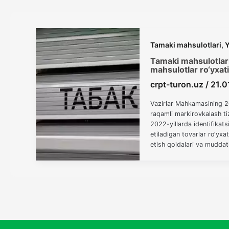
Tamaki mahsulotlari
,
Y
Tamaki mahsulotlari
mahsulotlar ro‘yxati
crpt-turon.uz
/
21.0
Vazirlar Mahkamasining 2
raqamli markirovkalash ti
2022-yillarda identifikats
etiladigan tovarlar ro‘yxa
etish qoidalari va mudda
bilan belgilangan. «Ayrim
bosqichma-bosqich