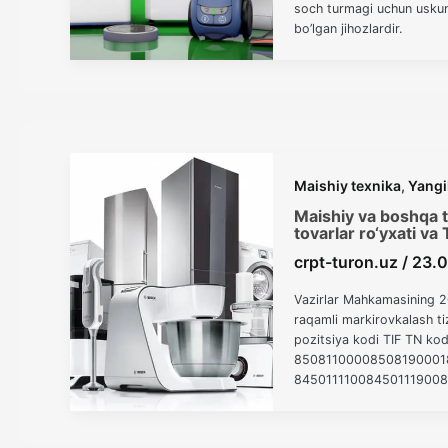
soch turmagi uchun uskuna
bo’lgan jihozlardir.
Maishiy texnika
,
Yangi
Maishiy va boshqa t
tovarlar ro‘yxati va 
crpt-turon.uz
/
23.
Vazirlar Mahkamasining 2
raqamli markirovkalash tiz
pozitsiya kodi TIF TN ko
8508110000850819000185
845011110084501119008
muzlatgichlar 8418
84181020018418102009
19100841821990084182