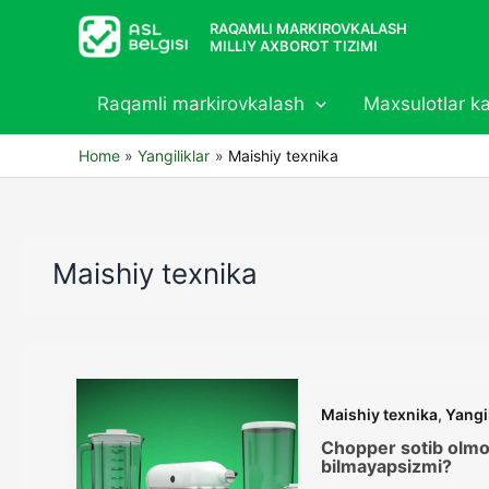
Skip
RAQAMLI MARKIROVKALASH
to
MILLIY AXBOROT TIZIMI
content
Raqamli markirovkalash
Maxsulotlar ka
Home
Yangiliklar
Maishiy texnika
Maishiy texnika
Maishiy texnika
,
Yangi
Chopper sotib olmoq
bilmayapsizmi?