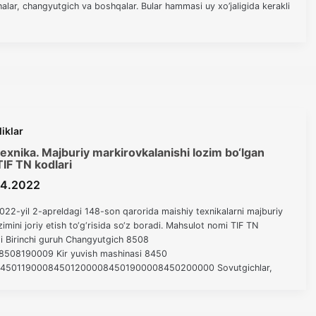
lar, changyutgich va boshqalar. Bular hammasi uy xo’jaligida kerakli
liklar
exnika. Majburiy markirovkalanishi lozim bo‘lgan
TIF TN kodlari
04.2022
022-yil 2-apreldagi 148-son qarorida maishiy texnikalarni majburiy
imini joriy etish to‘g‘risida so‘z boradi. Mahsulot nomi TIF TN
di Birinchi guruh Changyutgich 8508
08190009 Kir yuvish mashinasi 8450
450119000845012000084501900008450200000 Sovutgichlar,
8418108001841810800984182110008418215100841821590084182
900008418302001841830800184184020018418408001 Televizor