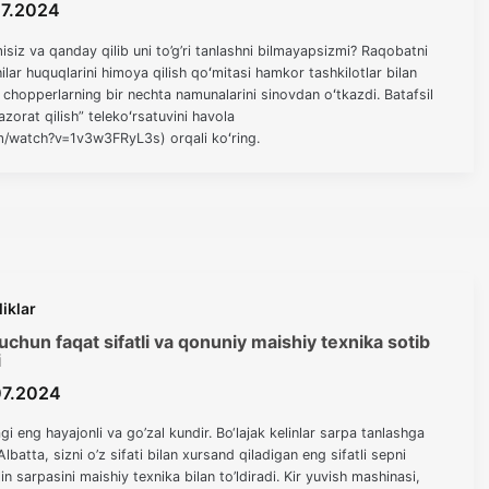
07.2024
iz va qanday qilib uni to’g’ri tanlashni bilmayapsizmi? Raqobatni
chilar huquqlarini himoya qilish qoʻmitasi hamkor tashkilotlar bilan
i chopperlarning bir nechta namunalarini sinovdan oʻtkazdi. Batafsil
zorat qilish” telekoʻrsatuvini havola
m/watch?v=1v3w3FRyL3s) orqali koʻring.
liklar
uchun faqat sifatli va qonuniy maishiy texnika sotib
i
07.2024
agi eng hayajonli va go’zal kundir. Bo‘lajak kelinlar sarpa tanlashga
Albatta, sizni o’z sifati bilan xursand qiladigan eng sifatli sepni
in sarpasini maishiy texnika bilan to’ldiradi. Kir yuvish mashinasi,