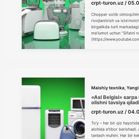
crpt-turon.uz
/
05.
Chopper sotib olmoqchimis
rivojlantirish va isteʼmol
birgalikda turli markadag
maʼlumot uchun “Sifatni na
(https://www.youtube.co
Maishiy texnika
,
Yangi
«Asl Belgisi» sarpa 
olishni tavsiya qilad
crpt-turon.uz
/
04.
To’y – har bir qiz hayotid
alohida e’tibor berishadi. 
tanlash muhim. Har bir kel