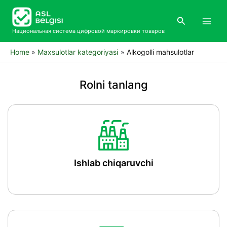
Skip
Main
to
Search
Men
content
Национальная система цифровой маркировки товаров
Home
Maxsulotlar kategoriyasi
Alkogolli mahsulotlar
Rolni tanlang
Ishlab chiqaruvchi