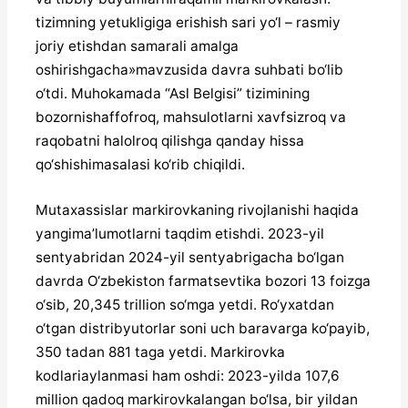
tizimning yetukligiga erishish sari yo‘l – rasmiy
joriy etishdan samarali amalga
oshirishgacha»mavzusida davra suhbati bo‘lib
o‘tdi. Muhokamada “Asl Belgisi” tizimining
bozornishaffofroq, mahsulotlarni xavfsizroq va
raqobatni halolroq qilishga qanday hissa
qo‘shishimasalasi ko‘rib chiqildi.
Mutaxassislar markirovkaning rivojlanishi haqida
yangima’lumotlarni taqdim etishdi. 2023-yil
sentyabridan 2024-yil sentyabrigacha bo‘lgan
davrda O‘zbekiston farmatsevtika bozori 13 foizga
o‘sib, 20,345 trillion so‘mga yetdi. Ro‘yxatdan
o‘tgan distribyutorlar soni uch baravarga ko‘payib,
350 tadan 881 taga yetdi. Markirovka
kodlariaylanmasi ham oshdi: 2023-yilda 107,6
million qadoq markirovkalangan bo‘lsa, bir yildan