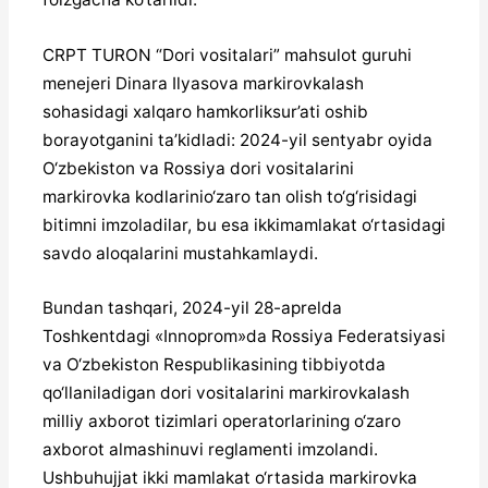
CRPT TURON “Dori vositalari” mahsulot guruhi
menejeri Dinara Ilyasova markirovkalash
sohasidagi xalqaro hamkorliksur’ati oshib
borayotganini ta’kidladi: 2024-yil sentyabr oyida
O‘zbekiston va Rossiya dori vositalarini
markirovka kodlarinio‘zaro tan olish to‘g‘risidagi
bitimni imzoladilar, bu esa ikkimamlakat o‘rtasidagi
savdo aloqalarini mustahkamlaydi.
Bundan tashqari, 2024-yil 28-aprelda
Toshkentdagi «Innoprom»da Rossiya Federatsiyasi
va O‘zbekiston Respublikasining tibbiyotda
qo‘llaniladigan dori vositalarini markirovkalash
milliy axborot tizimlari operatorlarining o‘zaro
axborot almashinuvi reglamenti imzolandi.
Ushbuhujjat ikki mamlakat o‘rtasida markirovka