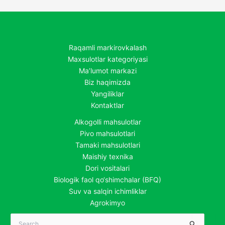
Raqamli markirovkalash
Maxsulotlar kategoriyasi
Ma’lumot markazi
Biz haqimizda
Yangiliklar
Kontaktlar
Alkogolli mahsulotlar
Pivo mahsulotlari
Tamaki mahsulotlari
Maishiy texnika
Dori vositalari
Biologik faol qo‘shimchalar (BFQ)
Suv va salqin ichimliklar
Agrokimyo
Search