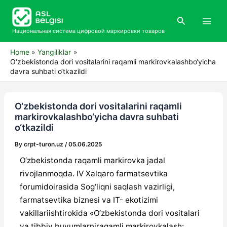
Skip
Main
to
Search
Men
content
Национальная система цифровой маркировки товаров
Home
Yangiliklar
O‘zbekistonda dori vositalarini raqamli markirovkalashbo‘yicha
davra suhbati o‘tkazildi
O‘zbekistonda dori vositalarini raqamli
markirovkalashbo‘yicha davra suhbati
o‘tkazildi
By
crpt-turon.uz
/
05.06.2025
O‘zbekistonda raqamli markirovka jadal
rivojlanmoqda. IV Xalqaro farmatsevtika
forumidoirasida Sog‘liqni saqlash vazirligi,
farmatsevtika biznesi va IT- ekotizimi
vakillariishtirokida «O‘zbekistonda dori vositalari
va tibbiy buyumlarniraqamli markirovkalash: