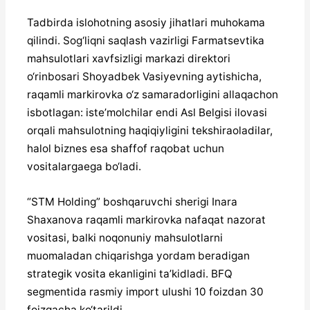
Tadbirda islohotning asosiy jihatlari muhokama
qilindi. Sog‘liqni saqlash vazirligi Farmatsevtika
mahsulotlari xavfsizligi markazi direktori
o‘rinbosari Shoyadbek Vasiyevning aytishicha,
raqamli markirovka o‘z samaradorligini allaqachon
isbotlagan: iste’molchilar endi Asl Belgisi ilovasi
orqali mahsulotning haqiqiyligini tekshiraoladilar,
halol biznes esa shaffof raqobat uchun
vositalargaega bo‘ladi.
“STM Holding” boshqaruvchi sherigi Inara
Shaxanova raqamli markirovka nafaqat nazorat
vositasi, balki noqonuniy mahsulotlarni
muomaladan chiqarishga yordam beradigan
strategik vosita ekanligini ta’kidladi. BFQ
segmentida rasmiy import ulushi 10 foizdan 30
foizgacha ko‘tarildi.