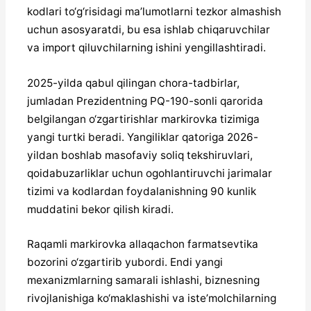
kodlari to‘g‘risidagi ma’lumotlarni tezkor almashish
uchun asosyaratdi, bu esa ishlab chiqaruvchilar
va import qiluvchilarning ishini yengillashtiradi.
2025-yilda qabul qilingan chora-tadbirlar,
jumladan Prezidentning PQ-190-sonli qarorida
belgilangan o‘zgartirishlar markirovka tizimiga
yangi turtki beradi. Yangiliklar qatoriga 2026-
yildan boshlab masofaviy soliq tekshiruvlari,
qoidabuzarliklar uchun ogohlantiruvchi jarimalar
tizimi va kodlardan foydalanishning 90 kunlik
muddatini bekor qilish kiradi.
Raqamli markirovka allaqachon farmatsevtika
bozorini o‘zgartirib yubordi. Endi yangi
mexanizmlarning samarali ishlashi, biznesning
rivojlanishiga ko‘maklashishi va iste’molchilarning