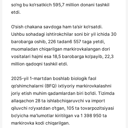
so‘ng bu ko‘rsatkich 595,7 million donani tashkil
etdi.
O‘sish chakana savdoga ham ta’sir ko‘rsatdi.
Ushbu sohadagi ishtirokchilar soni bir yil ichida 30
barobarga oshib, 226 tadan6 557 taga yetdi,
muomaladan chiqarilgan markirovkalangan dori
vositalari hajmi esa 18,5 barobarga ko‘payib, 22,3
million qadoqni tashkil etdi.
2025-yil 1-martdan boshlab biologik faol
qo‘shimchalarni (BFQ) ixtiyoriy markirovkalashni
joriy etish muhim qadamlardan biri bo‘ldi. Tizimda
allaqachon 28 ta ishlabchiqaruvchi va import
qiluvchi ro‘yxatdan o‘tgan, 105 ta tovarpozitsiyasi
bo‘yicha ma’lumotlar kiritilgan va 1 398 950 ta
markirovka kodi chiqarilgan.