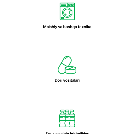
Maishiy va boshqa texnika
Dori vositalari
Suv va salqin ichimliklar