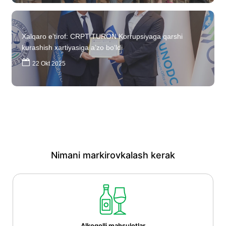
Xalqaro e’tirof: CRPT TURON Korrupsiyaga qarshi
kurashish xartiyasiga a’zo bo‘ldi
22 Okt 2025
Nimani markirovkalash kerak
Alkogolli mahsulotlar