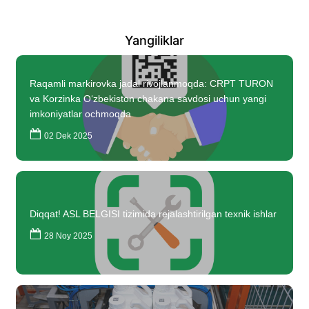
Yangiliklar
Raqamli markirovka jadal rivojlanmoqda: CRPT TURON
va Korzinka O‘zbekiston chakana savdosi uchun yangi
imkoniyatlar ochmoqda
02 Dek 2025
Diqqat! ASL BELGISI tizimida rejalashtirilgan texnik ishlar
28 Noy 2025