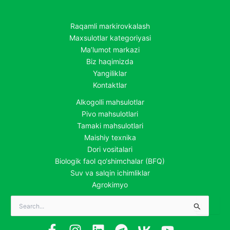
Raqamli markirovkalash
Maxsulotlar kategoriyasi
Ma’lumot markazi
Biz haqimizda
Yangiliklar
Kontaktlar
Alkogolli mahsulotlar
Pivo mahsulotlari
Tamaki mahsulotlari
Maishiy texnika
Dori vositalari
Biologik faol qo‘shimchalar (BFQ)
Suv va salqin ichimliklar
Agrokimyo
Search
for: