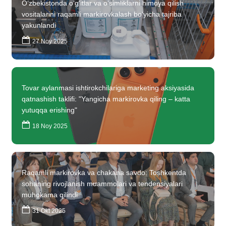
O‘zbekistonda o‘g‘itlar va o‘simliklarni himoya qilish
vositalarini raqamli markirovkalash bo‘yicha tajriba
yakunlandi
27 Noy 2025
Tovar aylanmasi ishtirokchilariga marketing aksiyasida
qatnashish taklifi: "Yangicha markirovka qiling – katta
yutuqqa erishing"
18 Noy 2025
Raqamli markirovka va chakana savdo: Toshkentda
sohaning rivojlanish muammolari va tendensiyalari
muhokama qilindi
31 Okt 2025