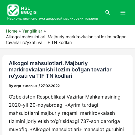
Skip
Main
to
Search
Men
content
Национальная система цифровой маркировки товаров
Home
Yangiliklar
Alkogol mahsulotlari. Majburiy markirovkalanishi lozim bo‘lgan
tovarlar ro‘yxati va TIF TN kodlari
Alkogol mahsulotlari. Majburiy
markirovkalanishi lozim bo‘lgan tovarlar
ro‘yxati va TIF TN kodlari
By
crpt-turon.uz
/
27.02.2022
O‘zbekiston Respublikasi Vazirlar Mahkamasining
2020-yil 20-noyabrdagi «Ayrim turdagi
mahsulotlarni majburiy raqamli markirovkalash
tizimini joriy etish to‘g‘risida»gi 737-son qaroriga
muvofiq, «Alkogol mahsulotlari» mahsulot guruhini