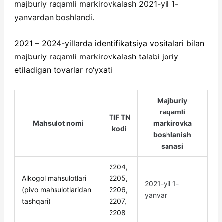
majburiy raqamli markirovkalash 2021-yil 1-
yanvardan boshlandi.
2021 – 2024-yillarda identifikatsiya vositalari bilan
majburiy raqamli markirovkalash talabi joriy
etiladigan tovarlar ro‘yxati
Majburiy
raqamli
TIF TN
Mahsulot nomi
markirovka
kodi
boshlanish
sanasi
2204,
Alkogol mahsulotlari
2205,
2021-yil 1-
(pivo mahsulotlaridan
2206,
yanvar
tashqari)
2207,
2208