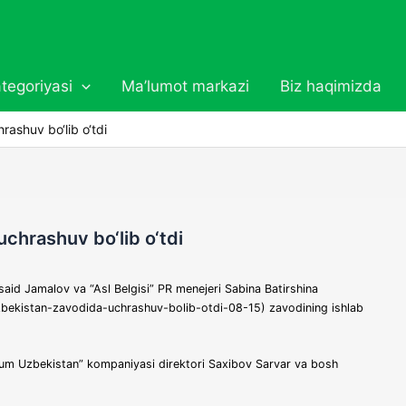
tegoriyasi
Ma’lumot markazi
Biz haqimizda
ashuv bo‘lib o‘tdi
hrashuv bo‘lib o‘tdi
said Jamalov va “Asl Belgisi” PR menejeri Sabina Batirshina
bekistan-zavodida-uchrashuv-bolib-otdi-08-15) zavodining ishlab
um Uzbekistan” kompaniyasi direktori Saxibov Sarvar va bosh