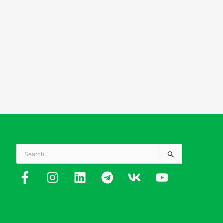
Search
for: