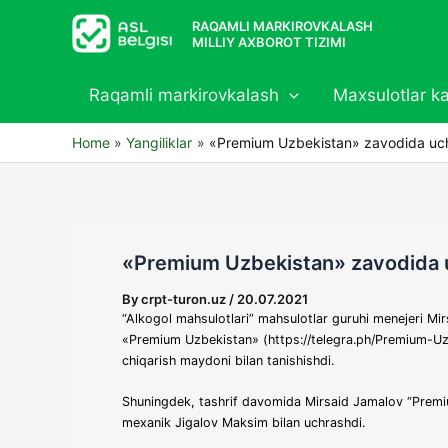
Skip
RAQAMLI MARKIROVKALASH
to
MILLIY AXBOROT TIZIMI
content
Raqamli markirovkalash
Maxsulotlar ka
Home
Yangiliklar
«Premium Uzbekistan» zavodida uchr
«Premium Uzbekistan» zavodida uc
By
crpt-turon.uz
/
20.07.2021
“Alkogol mahsulotlari” mahsulotlar guruhi menejeri Mir
«Premium Uzbekistan» (https://telegra.ph/Premium-Uz
chiqarish maydoni bilan tanishishdi.
Shuningdek, tashrif davomida Mirsaid Jamalov “Premi
mexanik Jigalov Maksim bilan uchrashdi.