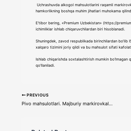
Uchrashuvda alkogol mahsulotlarini raqamli markirovkal
hamkorlikning boshqa muhim jihatlari muhokama qilind
E’tibor bering, «Premium Uzbekistan» (https://premiu
ichimliklar ishlab chiqaruvchilardan biri hisoblanadi.
Shuningdek, zavod respublikada birinchilardan bo‘lib
xalqaro tizimini joriy qildi va bu mahsulot sifati kafolat
Ishlab chiqarishda soxtalashtirish mumkin bo’lmagan 
qo’llaniladi.
PREVIOUS
Pivo mahsulotlari. Majburiy markirovkalanishi lozim bo‘lgan mahsulotlar ro‘yxati va TIF TN kodlari