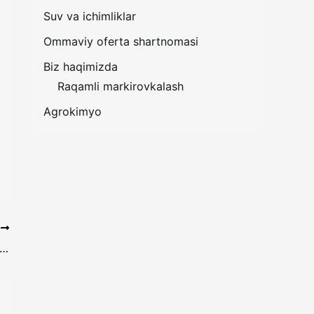
Suv va ichimliklar
Ommaviy oferta shartnomasi
Biz haqimizda
Raqamli markirovkalash
Agrokimyo
T
 mahsulotlari. Majburiy markirovkalanishi lozim bo‘lgan tovarlar ro‘yxati va TIF TN kodlari