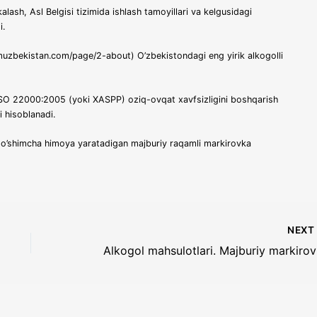
ash, Asl Belgisi tizimida ishlash tamoyillari va kelgusidagi
i.
muzbekistan.com/page/2-about) O’zbekistondagi eng yirik alkogolli
 ISO 22000:2005 (yoki XASPP) oziq-ovqat xavfsizligini boshqarish
i hisoblanadi.
qo’shimcha himoya yaratadigan majburiy raqamli markirovka
NEX
Alkogol