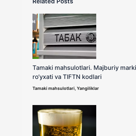
Related Posts
Tamaki mahsulotlari. Majburiy marki
ro‘yxati va TIFTN kodlari
Tamaki mahsulotlari
,
Yangiliklar