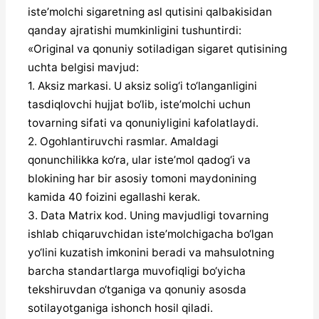
iste’molchi sigaretning asl qutisini qalbakisidan
qanday ajratishi mumkinligini tushuntirdi:
«Original va qonuniy sotiladigan sigaret qutisining
uchta belgisi mavjud:
1. Aksiz markasi. U aksiz solig‘i to‘langanligini
tasdiqlovchi hujjat bo‘lib, iste’molchi uchun
tovarning sifati va qonuniyligini kafolatlaydi.
2. Ogohlantiruvchi rasmlar. Amaldagi
qonunchilikka ko‘ra, ular iste’mol qadog‘i va
blokining har bir asosiy tomoni maydonining
kamida 40 foizini egallashi kerak.
3. Data Matrix kod. Uning mavjudligi tovarning
ishlab chiqaruvchidan iste’molchigacha bo‘lgan
yo‘lini kuzatish imkonini beradi va mahsulotning
barcha standartlarga muvofiqligi bo‘yicha
tekshiruvdan o‘tganiga va qonuniy asosda
sotilayotganiga ishonch hosil qiladi.