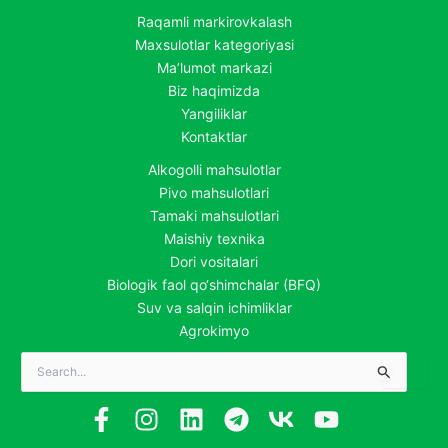
Raqamli markirovkalash
Maxsulotlar kategoriyasi
Ma’lumot markazi
Biz haqimizda
Yangiliklar
Kontaktlar
Alkogolli mahsulotlar
Pivo mahsulotlari
Tamaki mahsulotlari
Maishiy texnika
Dori vositalari
Biologik faol qo‘shimchalar (BFQ)
Suv va salqin ichimliklar
Agrokimyo
Search
for: