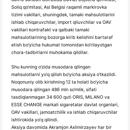
Soliq qo‘mitasi, Asl Belgisi raqamli markirovka
tizimi vakillari, shuningdek, tamaki mahsulotlarini
ishlab chiqaruvchilar, import qiluvchilar va OAV
vakillari kontrafakt va qalbaki tamaki
mahsulotlarining bozorga kirib kelishini bartaraf
etish bo‘yicha hukumat tomonidan ko‘rilayotgan
chora-tadbirlarni muhokama qildilar.
Shu kunning o‘zida musodara qilingan
mahsulotlarni yo‘q qilish bo‘yicha aksiya o‘tkazildi.
Noqonuniy olib kirishning 12 ta holati bo‘yicha
musodara qilingan 486 mln so‘mlik, sifati
tasdiqlanmagan 34 600 quti ORIS, MILANO va
ESSE CHANGE markali sigaretalar davlat organlari,
OAV vakillari, jamoatchilik va ishlab chiqaruvchilar
ishtirokida yo‘q qilindi.
Aksiya davomida Akramjon Axlimirzayev har bir