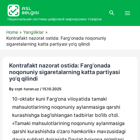
Skip
Main
to
Search
Men
content
Национальная система цифровой маркировки товаров
Home
Yangiliklar
Kontrafakt nazorat ostida: Farg‘onada noqonuniy
sigaretalarning katta partiyasi yo‘q qilindi
Kontrafakt nazorat ostida: Farg‘onada
noqonuniy sigaretalarning katta partiyasi
yo‘q qilindi
By
crpt-turon.uz
/
15.10.2025
10-oktabr kuni Farg‘ona viloyatida tamaki
mahsulotlarining noqonuniy aylanmasiga qarshi
kurashishga bag‘ishlangan tadbirlar bo‘lib o‘tdi.
«Tamaki mahsulotlarining noqonuniy aylanmasiga
qarshi kurashishda o‘zaro hamkorlik» mavzusidagi
davra suhbati doirasida Davlat bojxona qo‘mitasi,