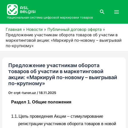
Перейти
Main
к
Поиск
Men
содержимому
Национальная система цифровой маркировки товаров
Главная
Новости
Публичный договор оферта
Предложение участникам оборота товаров об участии в
маркетинговой акции: «Маркируй по-новому – выигрывай
по-крупному»
Предложение участникам оборота
товаров об участии в маркетинговой
акции: «Маркируй по-новому – выигрывай
по-крупному»
От
crpt-turon.uz
/
18.11.2025
Раздел 1. Общие положения
1.1.
Цель проведения Акции – стимулирование
регистрации участников оборота товаров в новой