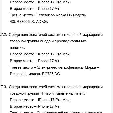
Первое место –
iPhone
17
Pro
Max
;
Второе место –
iPhone
17
Air
;
Третье место – Телевизор марка
LG
модель
43
UR
78006
LK
.
ADKG
;
.7.2.
Среди пользователей системы цифровой маркировки
товарной группы «Вода и прохладительные
напитки»:
Первое место –
iPhone
17
Pro
Max
;
Второе место –
iPhone
17
Air
;
Третье место – Электрическая кофеварка, Марка –
De
’
Longhi
, модель
EC
785.
BG
.7.3.
Среди пользователей системы цифровой маркировки
товарной группы «Пиво и пивные напитки»:
Первое место –
iPhone
17
Pro
Max
;
Второе место –
iPhone
17
Air
;
Третье место – Электрический увлажнитель воздуха,