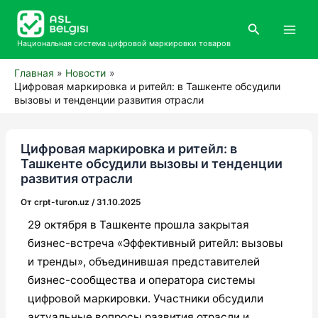
Перейти
Main
к
Поиск
Men
содержимому
Национальная система цифровой маркировки товаров
Главная
Новости
Цифровая маркировка и ритейл: в Ташкенте обсудили
вызовы и тенденции развития отрасли
Цифровая маркировка и ритейл: в
Ташкенте обсудили вызовы и тенденции
развития отрасли
От
crpt-turon.uz
/
31.10.2025
29 октября в Ташкенте прошла закрытая
бизнес-встреча «Эффективный ритейл: вызовы
и тренды», объединившая представителей
бизнес-сообщества и оператора системы
цифровой маркировки. Участники обсудили
актуальные вопросы развития отрасли и