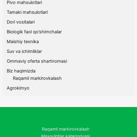
Pivo mahsulotlari
Tamaki mahsulotlari
Dori vositalari
Biologik faol qo’shimchalar
Maishiy texnika
Suv va ichimliklar
Ommaviy oferta shartnomasi
Biz haqimizda
Raqamli markirovkalash
Agrokimyo
Raqamli markirovkalash
Maxsulotlar kategoriyasi