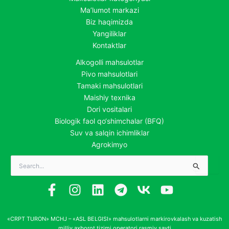
Ma’lumot markazi
Biz haqimizda
Yangiliklar
Kontaktlar
Alkogolli mahsulotlar
Pivo mahsulotlari
Tamaki mahsulotlari
Maishiy texnika
Dori vositalari
Biologik faol qo‘shimchalar (BFQ)
Suv va salqin ichimliklar
Agrokimyo
Search
for:
«CRPT TURON» MCHJ – «ASL BELGISI» mahsulotlarni markirovkalash va kuzatish
milliy axborot tizimi operatori rasmiy sayti