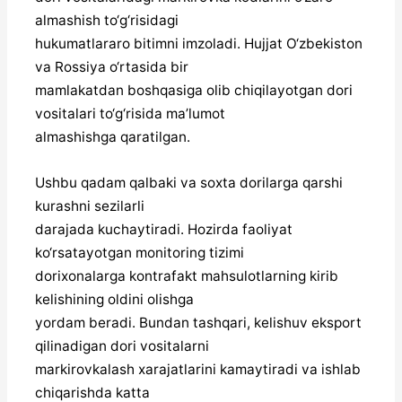
almashish to‘g‘risidagi
hukumatlararo bitimni imzoladi. Hujjat O‘zbekiston
va Rossiya o‘rtasida bir
mamlakatdan boshqasiga olib chiqilayotgan dori
vositalari to‘g‘risida ma’lumot
almashishga qaratilgan.
Ushbu qadam qalbaki va soxta dorilarga qarshi
kurashni sezilarli
darajada kuchaytiradi. Hozirda faoliyat
ko‘rsatayotgan monitoring tizimi
dorixonalarga kontrafakt mahsulotlarning kirib
kelishining oldini olishga
yordam beradi. Bundan tashqari, kelishuv eksport
qilinadigan dori vositalarni
markirovkalash xarajatlarini kamaytiradi va ishlab
chiqarishda katta