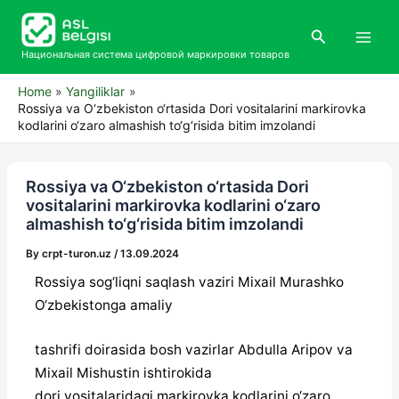
Skip
Main
to
Search
Men
content
Национальная система цифровой маркировки товаров
Home
Yangiliklar
Rossiya va O‘zbekiston o‘rtasida Dori vositalarini markirovka
kodlarini o‘zaro almashish to‘g‘risida bitim imzolandi
Rossiya va O‘zbekiston o‘rtasida Dori
vositalarini markirovka kodlarini o‘zaro
almashish to‘g‘risida bitim imzolandi
By
crpt-turon.uz
/
13.09.2024
Rossiya sog‘liqni saqlash vaziri Mixail Murashko
O‘zbekistonga amaliy
tashrifi doirasida bosh vazirlar Abdulla Aripov va
Mixail Mishustin ishtirokida
dori vositalaridagi markirovka kodlarini o‘zaro