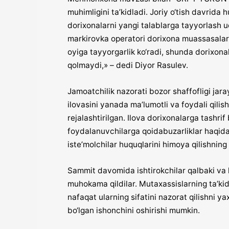
muhimligini ta’kidladi. Joriy o‘tish davrida
dorixonalarni yangi talablarga tayyorlash 
markirovka operatori dorixona muassasalari
oyiga tayyorgarlik ko‘radi, shunda dorixon
qolmaydi,» – dedi Diyor Rasulev.
Jamoatchilik nazorati bozor shaffofligi jar
ilovasini yanada ma’lumotli va foydali qilis
rejalashtirilgan. Ilova dorixonalarga tashr
foydalanuvchilarga qoidabuzarliklar haqida
iste’molchilar huquqlarini himoya qilishnin
Sammit davomida ishtirokchilar qalbaki va 
muhokama qildilar. Mutaxassislarning ta’kid
nafaqat ularning sifatini nazorat qilishni ya
bo‘lgan ishonchini oshirishi mumkin.