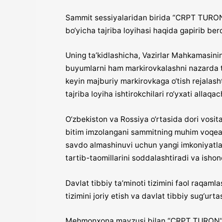
Sammit sessiyalaridan birida “CRPT TURON”
bo‘yicha tajriba loyihasi haqida gapirib berd
Uning ta’kidlashicha, Vazirlar Mahkamasining
buyumlarni ham markirovkalashni nazarda tu
keyin majburiy markirovkaga o‘tish rejalash
tajriba loyiha ishtirokchilari ro‘yxati alla
O‘zbekiston va Rossiya o‘rtasida dori vosital
bitim imzolangani sammitning muhim voqealar
savdo almashinuvi uchun yangi imkoniyatla
tartib-taomillarini soddalashtiradi va ishon
Davlat tibbiy ta’minoti tizimini faol raqamla
tizimini joriy etish va davlat tibbiy sug‘urta
Mehmonxona mavzusi bilan “CRPT TURON” v