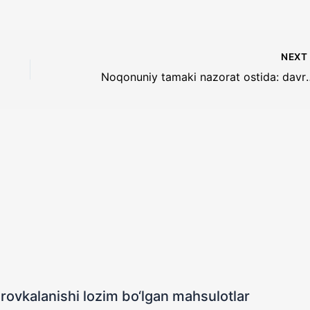
NEX
Noqonuniy tamaki nazorat o
rovkalanishi lozim bo‘lgan mahsulotlar