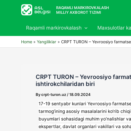
Skip
RAQAMLI MARKIROVKALASH
to
MILLIY AXBOROT TIZIMI
content
Raqamli markirovkalash
Maxsulotlar ka
Home
Yangiliklar
CRPT TURON – Yevroosiyo farmatsevti
CRPT TURON – Yevroosiyo farmats
ishtirokchilaridan biri
By
crpt-turon.uz
/
18.09.2024
17-19 sentyabr kunlari Yevroosiyo farmats
tarmog‘ining asosiy masalalarini ko‘rib chi
buyumlari sohasidagi muhim yo’nalishlar va
ekspertlar, davlat organlari vakillari va so