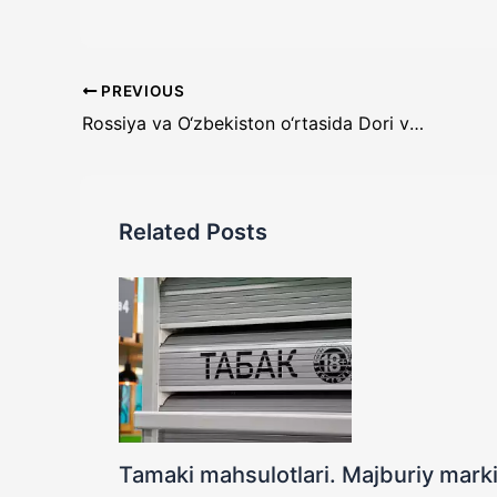
PREVIOUS
Rossiya va O‘zbekiston o‘rtasida Dori vositalarini markirovka kodlarini o‘zaro almashish to‘g‘risida bitim imzolandi
Related Posts
Tamaki mahsulotlari. Majburiy marki