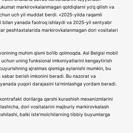
 hukumat markirovkalanmagan qoldiqlarni yo‘q qilish va
uchun uch yil muddat berdi. «2025-yilda raqamli
 bilan yanada faolroq ishlaydi va 2025-yil sentyabr
alar peshtaxtalarida markirovkalanmagan dori vositalari
ayonining muhim qismi bo‘lib qolmoqda. Asl Belgisi mobil
h uchun uning funksional imkoniyatlarini kengaytirish
if buyurishning ajralmas qismiga aylanishi mumkin, bu
 xabar berish imkonini beradi. Bu nazorat va
g yanada yuqori darajasini ta’minlashga yordam beradi.
kontrafakt dorilarga qarshi kurashish mexanizmlarini
lashicha, dori vositalarini majburiy markirovkalash
xshilashi, balki iste’molchilarning tibbiy buyumlarga