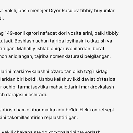
 vakili, bosh menejer Diyor Rasulev tibbiy buyumlar
i.
 149-sonli qarori nafaqat dori vositalarini, balki tibbiy
tadi. Boshlash uchun tajriba loyihasini o‘tkazish va
tirilgan. Mahalliy ishlab chiqaruvchilardan iborat
qachon aniqlangan, tajriba nomenklaturasi belgilangan.
arini markirovkalashni o‘zaro tan olish to‘g‘risidagi
idan biri bo‘ldi. Ushbu kelishuv ikki davlat o‘rtasida
r ochib, farmatsevtika mahsulotlarini markirovkalash
ch darajasini oshiradi.
shtirish ham e’tibor markazida bo‘ldi. Elektron retsept
sini takomillashtirish rejalashtirilgan.
akili chakana savdo korxonalarini tayyorlash