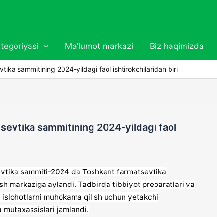
tegoriyasi
Ma’lumot markazi
Biz haqimizda
ka sammitining 2024-yildagi faol ishtirokchilaridan biri
evtika sammitining 2024-yildagi faol
evtika sammiti-2024 da Toshkent farmatsevtika
qish markaziga aylandi. Tadbirda tibbiyot preparatlari va
 islohotlarni muhokama qilish uchun yetakchi
ha mutaxassislari jamlandi.