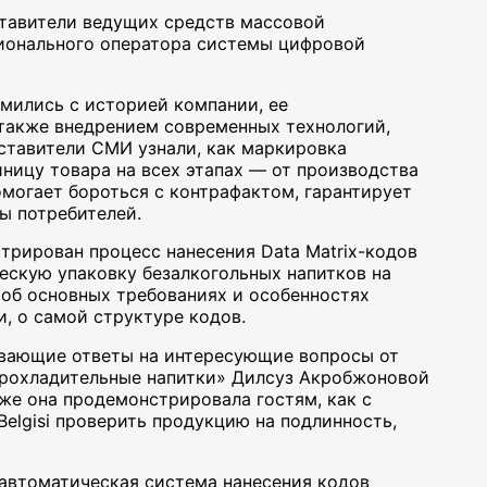
ставители ведущих средств массовой
ционального оператора системы цифровой
омились с историей компании, ее
также внедрением современных технологий,
ставители СМИ узнали, как маркировка
ницу товара на всех этапах — от производства
омогает бороться с контрафактом, гарантирует
ы потребителей.
трирован процесс нанесения Data Matrix-кодов
ческую упаковку безалкогольных напитков на
 об основных требованиях и особенностях
, о самой структуре кодов.
вающие ответы на интересующие вопросы от
прохладительные напитки» Дилсуз Акробжоновой
же она продемонстрировала гостям, как с
elgisi проверить продукцию на подлинность,
автоматическая система нанесения кодов