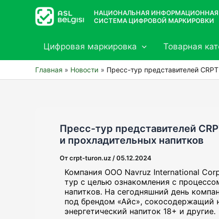
Перейти
НАЦИОНАЛЬНАЯ ИНФОРМАЦИОННАЯ
к
СИСТЕМА ЦИФРОВОЙ МАРКИРОВКИ
содержимому
Цифровая маркировка
Товарная кат
Главная
Новости
Пресс-тур представителей CRPT
Пресс-тур представителей CRP
и прохладительных напитков
От
crpt-turon.uz
/
05.12.2024
Компания ООО Navruz International Co
тур с целью ознакомления с процесс
напитков. На сегодняшний день компа
под брендом «Айс», сокосодержащий на
энергетический напиток 18+ и другие.