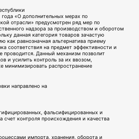
Республики
5 года «О дополнительных мерах по
кой отрасли» предусмотрен ряд мер по
ственного надзора за производством и оборотом
ольку данная категория товаров зачастую
ию как равнозначная альтернатива приему
нка соответствия на предмет эффективности и
не проводится. Данный механизм позволит
в и усилить контроль за их ввозом,
же минимизировать распространение
вки направлено на
ртифицированных, фальсифицированных и
а счет контроля происхождения и качества
роцессами импорта, хранения, оборота и