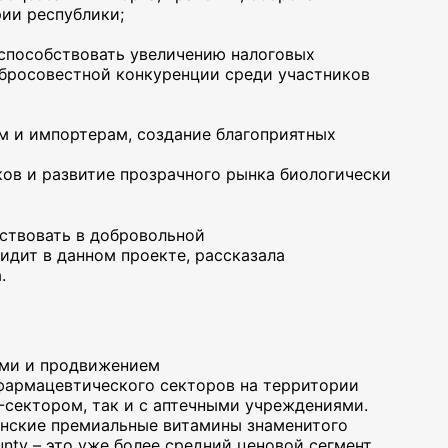
ии республики;
т способствовать увеличению налоговых
бросовестной конкуренции среди участников
м и импортерам, создание благоприятных
ов и развитие прозрачного рынка биологически
аствовать в добровольной
идит в данном проекте, рассказала
а.
.
ами и продвижением
фармацевтического секторов на территории
-сектором, так и с аптечными учреждениями.
анские премиальные витамины знаменитого
unty – это уже более средний ценовой сегмент.