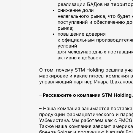
реализации БАДов на территор
снижение доли
нелегального рынка, что буде
поступлений и обеспечению до
рынка;
повышение доверия
к официальным производителя
условий
для международных поставщик
активных добавок.
О том, почему STM Holding решила уч
маркировке и какие плюсы компания в
управляющий партнер Инара Шаханов
– Расскажите о компании STM Holding
– Наша компания занимается поставк
продукции фармацевтического и пара
Узбекистана. Мы работаем как с FMCG
Также наша компания завозит америк
бренда Solgar и продукцию Nature’s Bo