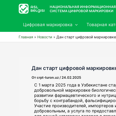
Перейти
НАЦИОНАЛЬНАЯ ИНФОРМАЦИОННАЯ
к
СИСТЕМА ЦИФРОВОЙ МАРКИРОВКИ
содержимому
Цифровая маркировка
Товарная кат
Главная
Новости
Дан старт цифровой маркировк
Дан старт цифровой маркиров
От
crpt-turon.uz
/
24.02.2025
С 1 марта 2025 года в Узбекистане ст
добровольной маркировке биологическ
развитии фармацевтического и нутриц
борьбу с контрабандой, фальсифициро
Участие производителей, импортеров 
добровольным, а услуга по предоста