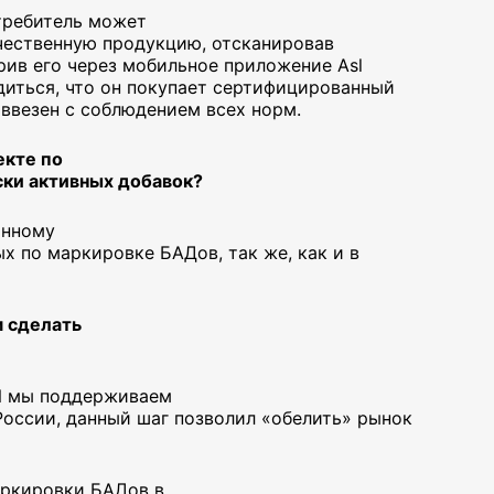
отребитель может
ачественную продукцию, отсканировав
рив его через мобильное приложение Asl
едиться, что он покупает сертифицированный
 ввезен с соблюдением всех норм.
екте по
ки активных добавок?
анному
ых по маркировке БАДов, так же, как и в
м сделать
 И мы поддерживаем
России, данный шаг позволил «обелить» рынок
аркировки БАДов в