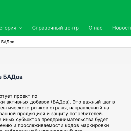
егория
Справочный центр
О нас
Новост
е БАДов
ке БАДов
артует проект по
и активных добавок (БАДов). Это важный шаг в
евтического рынков страны, направленный на
ванной продукцией и защиту потребителей.
и иных субъектов предпринимательства будет
влению и прослеживаемости кодов маркировки