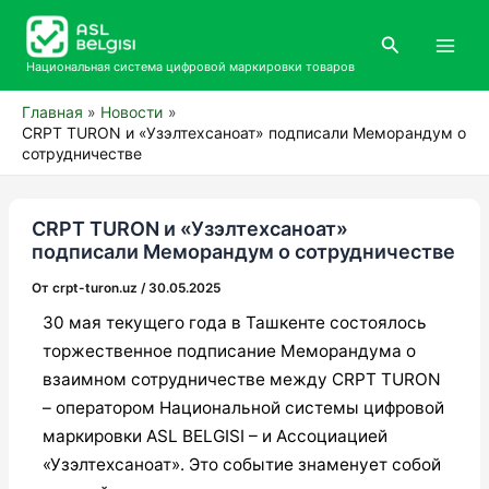
Перейти
Main
к
Поиск
Men
содержимому
Национальная система цифровой маркировки товаров
Главная
Новости
CRPT TURON и «Узэлтехсаноат» подписали Меморандум о
сотрудничестве
CRPT TURON и «Узэлтехсаноат»
подписали Меморандум о сотрудничестве
От
crpt-turon.uz
/
30.05.2025
30 мая текущего года в Ташкенте состоялось
торжественное подписание Меморандума о
взаимном сотрудничестве между CRPT TURON
– оператором Национальной системы цифровой
маркировки ASL BELGISI – и Ассоциацией
«Узэлтехсаноат». Это событие знаменует собой