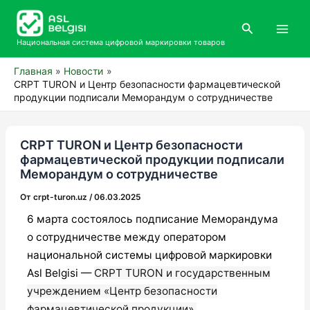
Перейти
Main
к
Поиск
Men
содержимому
Национальная система цифровой маркировки товаров
Главная
Новости
CRPT TURON и Центр безопасности фармацевтической
продукции подписали Меморандум о сотрудничестве
CRPT TURON и Центр безопасности
фармацевтической продукции подписали
Меморандум о сотрудничестве
От
crpt-turon.uz
/
06.03.2025
6 марта состоялось подписание Меморандума
о сотрудничестве между оператором
национальной системы цифровой маркировки
Asl Belgisi —
CRPT TURON и государственным
учреждением «Центр безопасности
фармацевтической продукции».