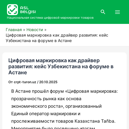
Перейти
Main
к
Поиск
Men
содержимому
Национальная система цифровой маркировки товаров
Главная
Новости
Цифровая маркировка как драйвер развития: кейс
Узбекистана на форуме в Астане
Цифровая маркировка как драйвер
развития: кейс Узбекистана на форуме в
Астане
От
crpt-turon.uz
/
20.10.2025
В Астане прошёл форум «Цифровая маркировка:
прозрачность рынка как основа
экономического роста», организованный
Единый оператор маркировки и
прослеживаемости товаров Казахстана Tañba.
Мероприятие было посвящено итогам