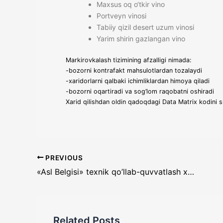
Maxsus oq o‘tkir vino
Portveyn vinosi
Tabiiy qizil desert uzum vinosi
Yarim shirin gazlangan vino
Markirovkalash tizimining afzalligi nimada:
-bozorni kontrafakt mahsulotlardan tozalaydi
-xaridorlarni qalbaki ichimliklardan himoya qiladi
-bozorni oqartiradi va sog’lom raqobatni oshiradi
Xarid qilishdan oldin qadoqdagi Data Matrix kodini 
PREVIOUS
«Asl Belgisi» texnik qo’llab-quvvatlash xizmati doimo aloqada!
Related Posts