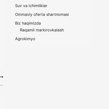
Suv va ichimliklar
Ommaviy oferta shartnomasi
Biz haqimizda
Raqamli markirovkalash
Agrokimyo
T
eng ko’p sotilgan markirovkalangan alkogol mahsulotlari