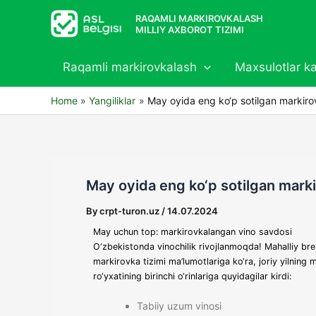
Skip
RAQAMLI MARKIROVKALASH
to
MILLIY AXBOROT TIZIMI
content
Raqamli markirovkalash
Maxsulotlar ka
Home
Yangiliklar
May oyida eng ko‘p sotilgan markiro
May oyida eng ko‘p sotilgan mark
By
crpt-turon.uz
/
14.07.2024
May uchun top: markirovkalangan vino savdosi
O‘zbekistonda vinochilik rivojlanmoqda! Mahalliy brendl
markirovka tizimi ma’lumotlariga ko‘ra, joriy yilnin
ro‘yxatining birinchi o‘rinlariga quyidagilar kirdi:
Tabiiy uzum vinosi