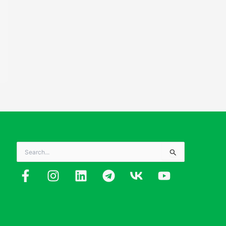
Search
for: