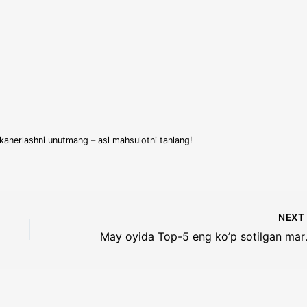
skanerlashni unutmang – asl mahsulotni tanlang!
NEX
May oyida Top-5 