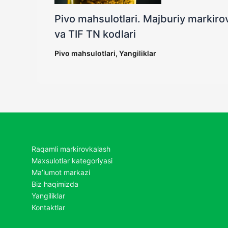
Pivo mahsulotlari. Majburiy markirov
va TIF TN kodlari
Pivo mahsulotlari
,
Yangiliklar
Raqamli markirovkalash
Maxsulotlar kategoriyasi
Ma’lumot markazi
Biz haqimizda
Yangiliklar
Kontaktlar