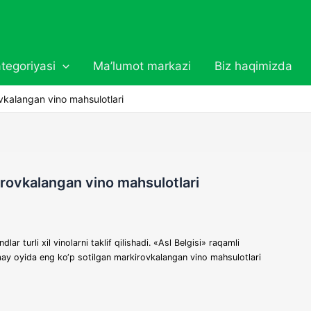
tegoriyasi
Ma’lumot markazi
Biz haqimizda
vkalangan vino mahsulotlari
irovkalangan vino mahsulotlari
ar turli xil vinolarni taklif qilishadi. «Asl Belgisi» raqamli
g may oyida eng ko‘p sotilgan markirovkalangan vino mahsulotlari