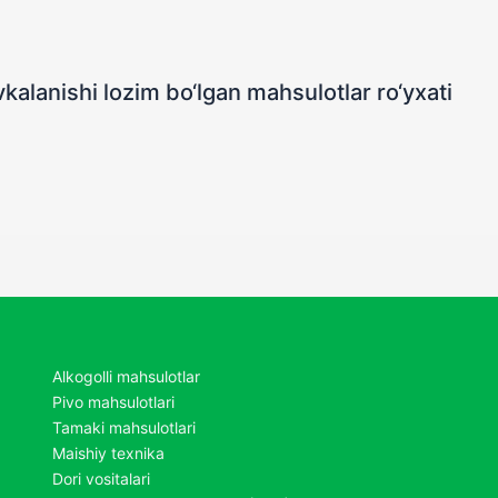
kalanishi lozim bo‘lgan mahsulotlar ro‘yxati
Alkogolli mahsulotlar
Pivo mahsulotlari
Tamaki mahsulotlari
Maishiy texnika
Dori vositalari