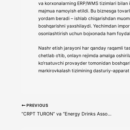
va korxonalarning ERP/WMS tizimlari bilan i
majmua namoyish etildi. Bu biznesga tovarl
yordam beradi – ishlab chiqarishdan muoma
boshqarishni yaxshilaydi. Yechimdan import
osonlashtirish uchun bojxonada ham foyda
Nashr etish jarayoni har qanday raqamli ta
chetlab o‘tib, onlayn rejimda amalga oshiri
ko‘rsatuvchi provayder tomonidan boshqarila
markirovkalash tizimining dasturiy-apparat 
PREVIOUS
“CRPT TURON” va “Energy Drinks Association” hamkorlik memorandumini imzoladi