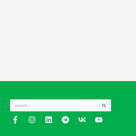
Search
for: