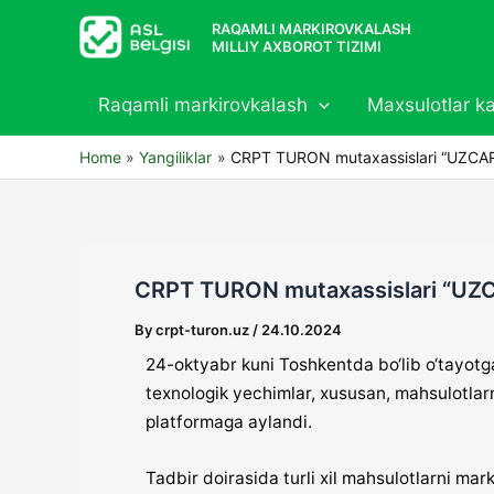
Skip
RAQAMLI MARKIROVKALASH
to
MILLIY AXBOROT TIZIMI
content
Raqamli markirovkalash
Maxsulotlar ka
Home
Yangiliklar
CRPT TURON mutaxassislari “UZC
CRPT TURON mutaxassislari “U
By
crpt-turon.uz
/
24.10.2024
24-oktyabr kuni Toshkentda bo‘lib o‘tay
texnologik yechimlar, xususan, mahsulotlar
platformaga aylandi.
Tadbir doirasida turli xil mahsulotlarni ma