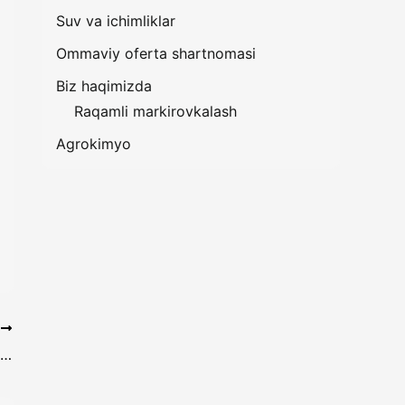
Suv va ichimliklar
Ommaviy oferta shartnomasi
Biz haqimizda
Raqamli markirovkalash
Agrokimyo
T
“Farma O‘zbekiston va Markaziy Osiyo” kongressi – sifat, nazorat va raqamli transformatsiya sari yo‘nalish