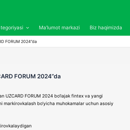
tegoriyasi
Ma’lumot markazi
Biz haqimizda
ARD FORUM 2024”da
ZCARD FORUM 2024”da
otgan UZCARD FORUM
2024 bo‘lajak fintex va yangi
ni
markirovkalash bo‘yicha muhokamalar uchun asosiy
rkirovkalaydigan