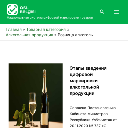
Перейти
Main
к
Поиск
Men
содержимому
Национальная система цифровой маркировки товаров
Главная
Товарная категория
Алкогольная продукция
Розница алкоголь
Этапы введения
цифровой
маркировки
алкогольной
продукции
Согласно Постановлению
Кабинета Министров
Республики Узбекистан от
20.11.2020 № 737 «О