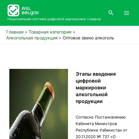
Перейти
Main
к
Поиск
Men
содержимому
Национальная система цифровой маркировки товаров
Главная
Товарная категория
Алкогольная продукция
Оптовое звено алкоголь
Этапы введения
цифровой
маркировки
алкогольной
продукции
Согласно Постановлению
Кабинета Министров
Республики Узбекистан от
20.11.2020 № 737 «О