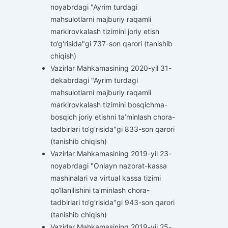
noyabrdagi "Ayrim turdagi
mahsulotlarni majburiy raqamli
markirovkalash tizimini joriy etish
to‘g‘risida"gi 737-son qarori (tanishib
chiqish)
Vazirlar Mahkamasining 2020-yil 31-
dekabrdagi "Ayrim turdagi
mahsulotlarni majburiy raqamli
markirovkalash tizimini bosqichma-
bosqich joriy etishni ta’minlash chora-
tadbirlari to‘g‘risida"gi 833-son qarori
(tanishib chiqish)
Vazirlar Mahkamasining 2019-yil 23-
noyabrdagi "Onlayn nazorat-kassa
mashinalari va virtual kassa tizimi
qo‘llanilishini ta’minlash chora-
tadbirlari to‘g‘risida"gi 943-son qarori
(tanishib chiqish)
Vazirlar Mahkamasining 2019-yil 25-