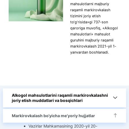
mahsulotlarni majburiy
raqamli markirovkalash
tizimini joriy etish
to‘g‘risida»gi 737-son
qaroriga muvofiq, «Alkogol
mahsulotlari» mahsulot
guruhini majburiy raqamli
markirovkalash 2021-yil 1-
yanvardan boshlanadi.
Alkogol mahsulotlarini raqamli markirovkalashni
joriy etish muddatlari va bosqichlari
Markirovkalash bo‘yicha me’yoriy hujjatlar
Vazirlar Mahkamasining 2020-yil 20-