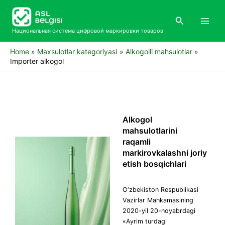
Skip
Main
to
Search
Men
content
Национальная система цифровой маркировки товаров
Home
Maxsulotlar kategoriyasi
Alkogolli mahsulotlar
Importer alkogol
Alkogol
mahsulotlarini
raqamli
markirovkalashni joriy
etish bosqichlari
O‘zbekiston Respublikasi
Vazirlar Mahkamasining
2020-yil 20-noyabrdagi
«Ayrim turdagi