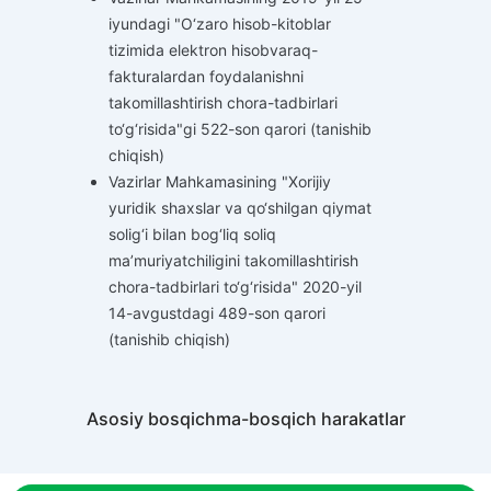
iyundagi "O‘zaro hisob-kitoblar
tizimida elektron hisobvaraq-
fakturalardan foydalanishni
takomillashtirish chora-tadbirlari
to‘g‘risida"gi 522-son qarori (tanishib
chiqish)
Vazirlar Mahkamasining "Xorijiy
yuridik shaxslar va qo‘shilgan qiymat
solig‘i bilan bog‘liq soliq
ma’muriyatchiligini takomillashtirish
chora-tadbirlari to‘g‘risida" 2020-yil
14-avgustdagi 489-son qarori
(tanishib chiqish)
Asosiy bosqichma-bosqich harakatlar