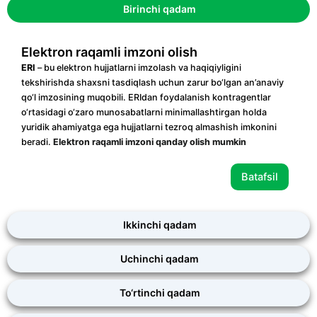
Birinchi qadam
Elektron raqamli imzoni olish
ERI
– bu elektron hujjatlarni imzolash va haqiqiyligini
tekshirishda shaxsni tasdiqlash uchun zarur bo‘lgan an’anaviy
qo‘l imzosining muqobili. ERIdan foydalanish kontragentlar
o‘rtasidagi o‘zaro munosabatlarni minimallashtirgan holda
yuridik ahamiyatga ega hujjatlarni tezroq almashish imkonini
beradi.
Elektron raqamli imzoni qanday olish mumkin
Batafsil
Ikkinchi qadam
Uchinchi qadam
To‘rtinchi qadam