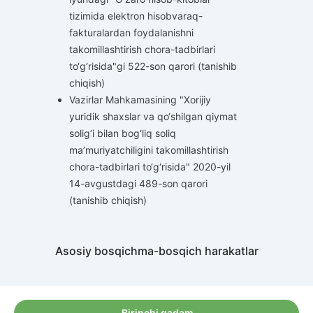
tizimida elektron hisobvaraq-
fakturalardan foydalanishni
takomillashtirish chora-tadbirlari
to‘g‘risida"gi 522-son qarori (tanishib
chiqish)
Vazirlar Mahkamasining "Xorijiy
yuridik shaxslar va qo‘shilgan qiymat
solig‘i bilan bog‘liq soliq
ma’muriyatchiligini takomillashtirish
chora-tadbirlari to‘g‘risida" 2020-yil
14-avgustdagi 489-son qarori
(tanishib chiqish)
Asosiy bosqichma-bosqich harakatlar
Birinchi qadam