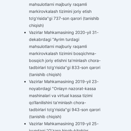
mahsulotlarni majburiy raqamli
markirovkalash tizimini joriy etish
to‘g‘risida"gi 737-son qarori (tanishib
chiqish)
Vazirlar Mahkamasining 2020-yil 31-
dekabrdagi "Ayrim turdagi
mahsulotlarni majburiy raqamli
markirovkalash tizimini bosqichma-
bosqich joriy etishni ta’minlash chora-
tadbirlari to‘g‘risida"gi 833-son qarori
(tanishib chiqish)
Vazirlar Mahkamasining 2019-yil 23-
noyabrdagi "Onlayn nazorat-kassa
mashinalari va virtual kassa tizimi
qo‘llanilishini ta’minlash chora-
tadbirlari to‘g‘risida"gi 943-son qarori
(tanishib chiqish)
Vazirlar Mahkamasining 2019-yil 25-
iyundagi "O‘zaro hisob-kitoblar