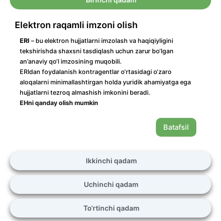
Elektron raqamli imzoni olish
ERI
– bu elektron hujjatlarni imzolash va haqiqiyligini
tekshirishda shaxsni tasdiqlash uchun zarur bo‘lgan
an’anaviy qo‘l imzosining muqobili.
ERIdan foydalanish kontragentlar o‘rtasidagi o‘zaro
aloqalarni minimallashtirgan holda yuridik ahamiyatga ega
hujjatlarni tezroq almashish imkonini beradi.
EHni qanday olish mumkin
Batafsil
Ikkinchi qadam
Uchinchi qadam
To‘rtinchi qadam