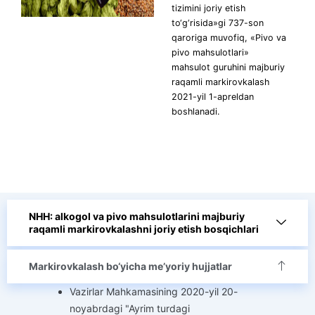
tizimini joriy etish
to‘g‘risida»gi 737-son
qaroriga muvofiq, «Pivo va
pivo mahsulotlari»
mahsulot guruhini majburiy
raqamli markirovkalash
2021-yil 1-apreldan
boshlanadi.
NHH: alkogol va pivo mahsulotlarini majburiy
raqamli markirovkalashni joriy etish bosqichlari
Markirovkalash bo‘yicha me’yoriy hujjatlar
Vazirlar Mahkamasining 2020-yil 20-
noyabrdagi "Ayrim turdagi