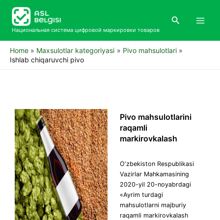
Skip
Main
to
Search
Men
content
Национальная система цифровой маркировки товаров
Home
Maxsulotlar kategoriyasi
Pivo mahsulotlari
Ishlab chiqaruvchi pivo
Pivo mahsulotlarini
raqamli
markirovkalash
O‘zbekiston Respublikasi
Vazirlar Mahkamasining
2020-yil 20-noyabrdagi
«Ayrim turdagi
mahsulotlarni majburiy
raqamli markirovkalash