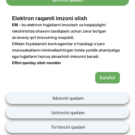
Elektron raqamli imzoni olish
ERI
– bu elektron hujjatlarni imzolash va haqiqiyligini
tekshirishda shaxsni tasdiqlash uchun zarur bo‘lgan
an’anaviy qo‘l imzosining muqobili.
ERIdan foydalanish kontragentlar o‘rtasidagi o‘zaro
munosabatlarni minimallashtirgan holda yuridik ahamiyatga
ega hujjatlarni tezroq almashish imkonini beradi.
ERIni qanday olish mumkin
Batafsil
Ikkinchi qadam
Uchinchi qadam
To‘rtinchi qadam