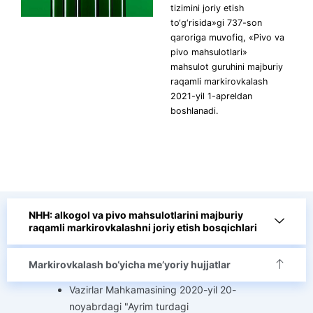
tizimini joriy etish
to‘g‘risida»gi 737-son
qaroriga muvofiq, «Pivo va
pivo mahsulotlari»
mahsulot guruhini majburiy
raqamli markirovkalash
2021-yil 1-apreldan
boshlanadi.
NHH: alkogol va pivo mahsulotlarini majburiy
raqamli markirovkalashni joriy etish bosqichlari
Markirovkalash bo‘yicha me’yoriy hujjatlar
Vazirlar Mahkamasining 2020-yil 20-
noyabrdagi "Ayrim turdagi