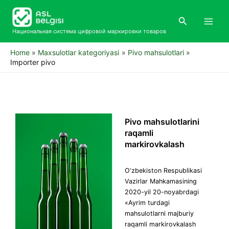
Skip
Main
to
Search
Men
content
Национальная система цифровой маркировки товаров
Home
Maxsulotlar kategoriyasi
Pivo mahsulotlari
Importer pivo
Pivo mahsulotlarini
raqamli
markirovkalash
O‘zbekiston Respublikasi
Vazirlar Mahkamasining
2020-yil 20-noyabrdagi
«Ayrim turdagi
mahsulotlarni majburiy
raqamli markirovkalash