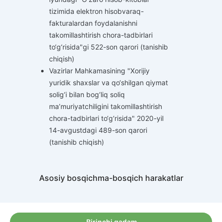
tizimida elektron hisobvaraq-
fakturalardan foydalanishni
takomillashtirish chora-tadbirlari
to‘g‘risida"gi 522-son qarori (tanishib
chiqish)
Vazirlar Mahkamasining "Xorijiy
yuridik shaxslar va qo‘shilgan qiymat
solig‘i bilan bog‘liq soliq
ma’muriyatchiligini takomillashtirish
chora-tadbirlari to‘g‘risida" 2020-yil
14-avgustdagi 489-son qarori
(tanishib chiqish)
Asosiy bosqichma-bosqich harakatlar
Birinchi qadam