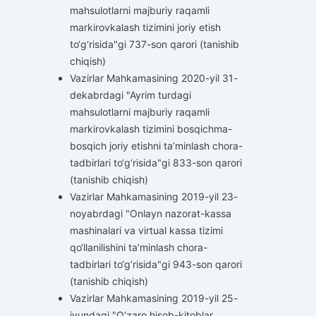
mahsulotlarni majburiy raqamli
markirovkalash tizimini joriy etish
to‘g‘risida"gi 737-son qarori (tanishib
chiqish)
Vazirlar Mahkamasining 2020-yil 31-
dekabrdagi "Ayrim turdagi
mahsulotlarni majburiy raqamli
markirovkalash tizimini bosqichma-
bosqich joriy etishni ta’minlash chora-
tadbirlari to‘g‘risida"gi 833-son qarori
(tanishib chiqish)
Vazirlar Mahkamasining 2019-yil 23-
noyabrdagi "Onlayn nazorat-kassa
mashinalari va virtual kassa tizimi
qo‘llanilishini ta’minlash chora-
tadbirlari to‘g‘risida"gi 943-son qarori
(tanishib chiqish)
Vazirlar Mahkamasining 2019-yil 25-
iyundagi "O‘zaro hisob-kitoblar