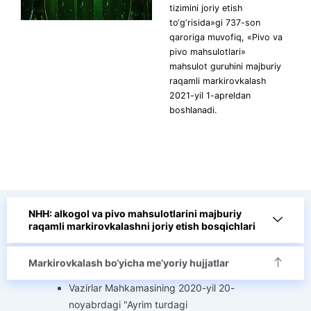
tizimini joriy etish
to‘g‘risida»gi 737-son
qaroriga muvofiq, «Pivo va
pivo mahsulotlari»
mahsulot guruhini majburiy
raqamli markirovkalash
2021-yil 1-apreldan
boshlanadi.
NHH: alkogol va pivo mahsulotlarini majburiy
raqamli markirovkalashni joriy etish bosqichlari
Markirovkalash bo‘yicha me’yoriy hujjatlar
Vazirlar Mahkamasining 2020-yil 20-
noyabrdagi "Ayrim turdagi