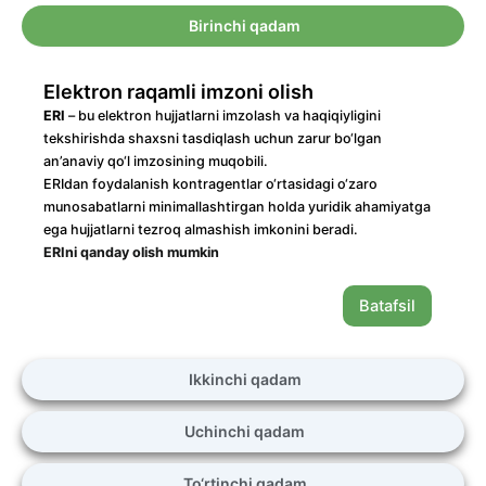
Birinchi qadam
Elektron raqamli imzoni olish
ERI
– bu elektron hujjatlarni imzolash va haqiqiyligini
tekshirishda shaxsni tasdiqlash uchun zarur bo‘lgan
an’anaviy qo‘l imzosining muqobili.
ERIdan foydalanish kontragentlar o‘rtasidagi o‘zaro
munosabatlarni minimallashtirgan holda yuridik ahamiyatga
ega hujjatlarni tezroq almashish imkonini beradi.
ERIni qanday olish mumkin
Batafsil
Ikkinchi qadam
Uchinchi qadam
To‘rtinchi qadam