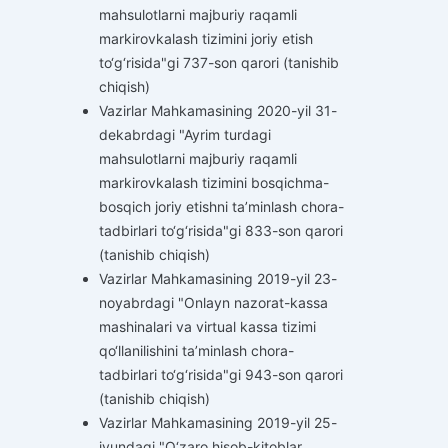
mahsulotlarni majburiy raqamli
markirovkalash tizimini joriy etish
to‘g‘risida"gi 737-son qarori (tanishib
chiqish)
Vazirlar Mahkamasining 2020-yil 31-
dekabrdagi "Ayrim turdagi
mahsulotlarni majburiy raqamli
markirovkalash tizimini bosqichma-
bosqich joriy etishni ta’minlash chora-
tadbirlari to‘g‘risida"gi 833-son qarori
(tanishib chiqish)
Vazirlar Mahkamasining 2019-yil 23-
noyabrdagi "Onlayn nazorat-kassa
mashinalari va virtual kassa tizimi
qo‘llanilishini ta’minlash chora-
tadbirlari to‘g‘risida"gi 943-son qarori
(tanishib chiqish)
Vazirlar Mahkamasining 2019-yil 25-
iyundagi "O‘zaro hisob-kitoblar