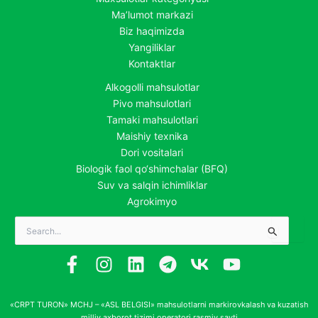
Ma’lumot markazi
Biz haqimizda
Yangiliklar
Kontaktlar
Alkogolli mahsulotlar
Pivo mahsulotlari
Tamaki mahsulotlari
Maishiy texnika
Dori vositalari
Biologik faol qo‘shimchalar (BFQ)
Suv va salqin ichimliklar
Agrokimyo
Search
for:
«CRPT TURON» MCHJ – «ASL BELGISI» mahsulotlarni markirovkalash va kuzatish
milliy axborot tizimi operatori rasmiy sayti