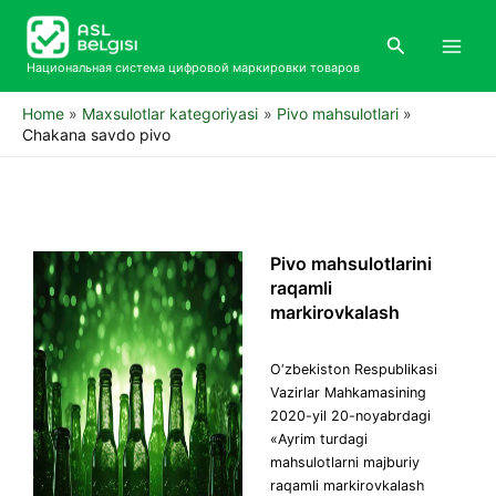
Skip
Main
to
Search
Men
content
Национальная система цифровой маркировки товаров
Home
Maxsulotlar kategoriyasi
Pivo mahsulotlari
Chakana savdo pivo
Pivo mahsulotlarini
raqamli
markirovkalash​
O‘zbekiston Respublikasi
Vazirlar Mahkamasining
2020-yil 20-noyabrdagi
«Ayrim turdagi
mahsulotlarni majburiy
raqamli markirovkalash