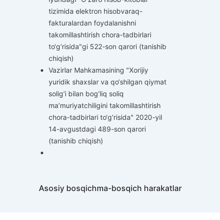
tizimida elektron hisobvaraq-
fakturalardan foydalanishni
takomillashtirish chora-tadbirlari
to‘g‘risida"gi 522-son qarori (tanishib
chiqish)
Vazirlar Mahkamasining "Xorijiy
yuridik shaxslar va qo‘shilgan qiymat
solig‘i bilan bog‘liq soliq
ma’muriyatchiligini takomillashtirish
chora-tadbirlari to‘g‘risida" 2020-yil
14-avgustdagi 489-son qarori
(tanishib chiqish)
Asosiy bosqichma-bosqich harakatlar